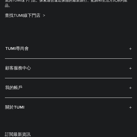
查詢TUMI缐下門店。探索適合遠近探險的最新旅行、配飾和生活方式系列產
品。
查找TUMI線下門店
TUMI尊尚會
顧客服務中心
我的帳戶
關於TUMI
訂閲最新資訊