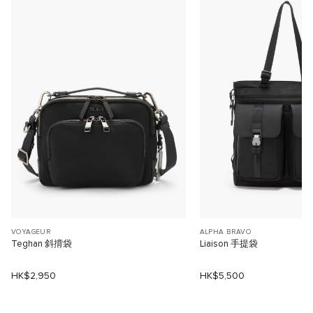
VOYAGEUR
ALPHA BRAVO
Teghan 斜揹袋
Liaison 手提袋
HK$2,950
HK$5,500