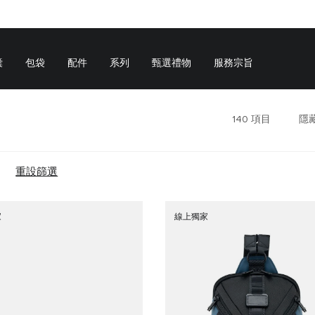
囊
包袋
配件
系列
甄選禮物
服務宗旨
140
項目
隱
重設篩選
家
線上獨家