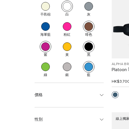
干邑棕
白
灰
海軍藍
粉紅
啡色
紫
黃
黑
ALPHA B
Platoo
綠
銀
藍
HK$3,70
價格
線上獨
性別