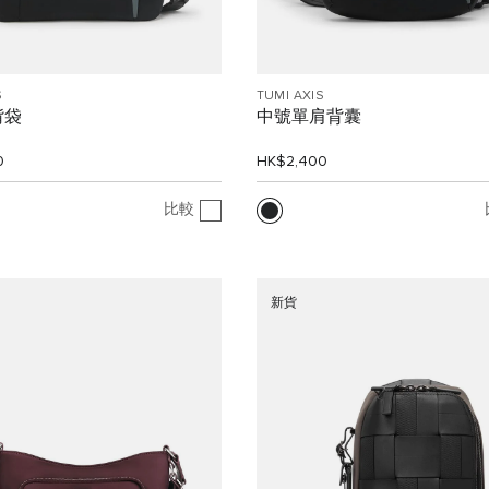
S
TUMI AXIS
揹袋
中號單肩背囊
0
HK$2,400
比較
新貨