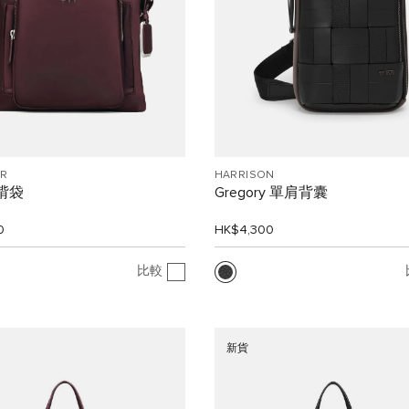
R
HARRISON
斜揹袋
Gregory 單肩背囊
0
HK$4,300
比較
新貨