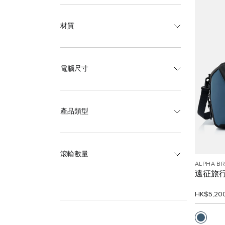
材質
電腦尺寸
產品類型
滾輪數量
ALPHA B
遠征旅
HK$5,20