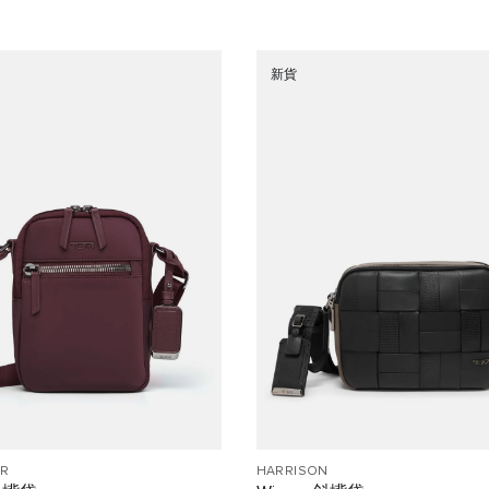
新貨
R
HARRISON