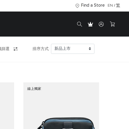
Find a Store
EN
繁
藏篩選
排序方式:
線上獨家