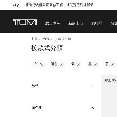
Citygate將進行内部重新裝修工程，期間暫停對外營業
線上專享
新品上市
旅行箱
背
主頁
包袋
按款式分類
按款式分類
白
啡色
紫
黑
藍
線上獨
系列
顏色組