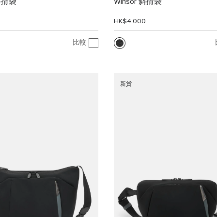
 斜揹袋
Winsor 斜揹袋
0
HK$4,000
比較
新貨