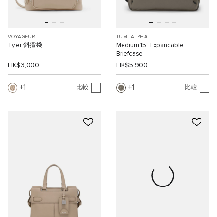
VOYAGEUR
TUMI ALPHA
Tyler 斜揹袋
Medium 15" Expandable
Briefcase
HK$3,000
HK$5,900
1
1
比較
比較