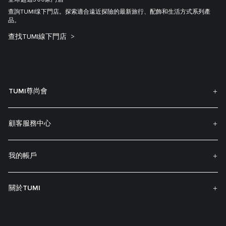
全球超過300家門店
查詢TUMI缐下門店。探索適合遠近探險的最新旅行、配飾和生活方式系列產
品。
查找TUMI線下門店
TUMI尊尚會
顧客服務中心
我的帳戶
關於TUMI