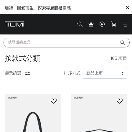
臻禮，因愛而生。探索專屬贈禮靈感
搜尋 
熱賣產品
按款式分類
165
項目
顯示篩選
排序方式:
線上獨家
線上獨家