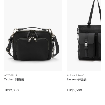
VOYAGEUR
ALPHA BRAVO
Teghan 斜揹袋
Liaison 手提袋
HK$2,950
HK$5,500