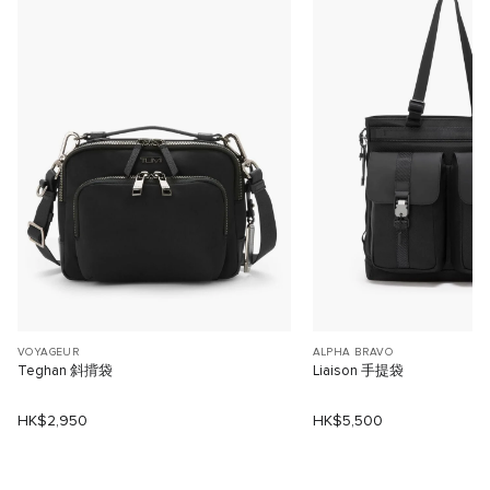
VOYAGEUR
ALPHA BRAVO
Teghan 斜揹袋
Liaison 手提袋
HK$2,950
HK$5,500