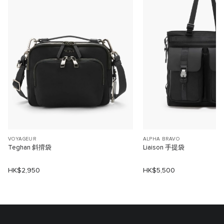
VOYAGEUR
ALPHA BRAVO
Teghan 斜揹袋
Liaison 手提袋
HK$2,950
HK$5,500