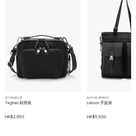
VOYAGEUR
ALPHA BRAVO
Teghan 斜揹袋
Liaison 手提袋
HK$2,950
HK$5,500