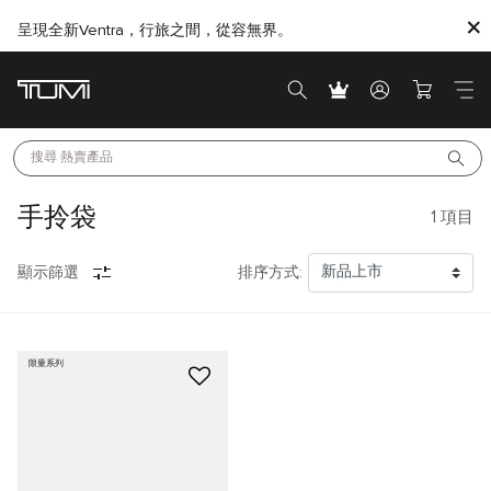
呈現全新Ventra，行旅之間，從容無界。
搜尋 
熱賣產品
手拎袋
1
項目
顯示篩選
排序方式:
限量系列