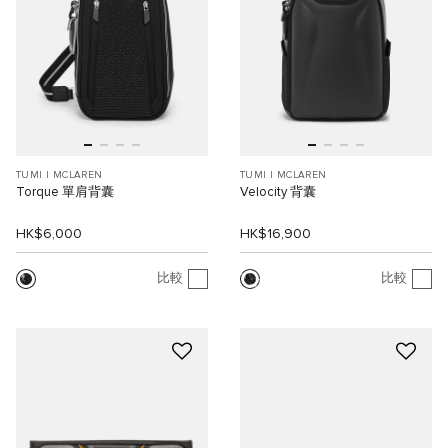
TUMI I MCLAREN
TUMI I MCLAREN
Torque 單肩背囊
Velocity 背囊
HK$6,000
HK$16,900
比較
比較