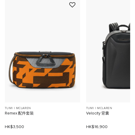
TUMI I MCLAREN
TUMI I MCLAREN
Remex 配件套裝
Velocity 背囊
HK$3,500
HK$16,900