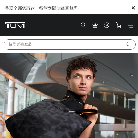
臻禮，因愛而生。探索專屬贈禮靈感
搜尋 
熱賣產品