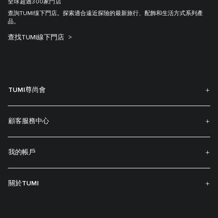
全球超過300家門店
查詢TUMI缐下門店。探索適合遠近探險的最新旅行、配飾和生活方式系列產
品。
查找TUMI線下門店
TUMI尊尚會
顧客服務中心
我的帳戶
關於TUMI