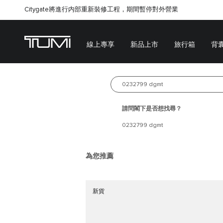
Citygate將進行内部重新裝修工程，期間暫停對外營業
線上專享
新品上市
旅行箱
背
新品上市
搜尋 
熱賣產品
請問閣下是否想找尋？
0232799 dgmt
TRAVEL — STREAMLINED
VENTRA
選購全新系列