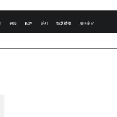
囊
包袋
配件
系列
甄選禮物
服務宗旨