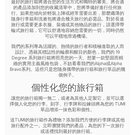
最好的旅行箱將適合您的生活方式和獨特的審美。將合適
的產品添加到您的收藏清單中，您將準備好進行任何旅
行。如果您傾向於輕裝上陣或經常需要出差，那麼纖薄的
隨身行李箱和洗漱包將適合幾天旅行的必需品。對於長途
旅行或需要更多衣服、裝備或其他物品的旅行，請選擇帶
輪式旅行箱，它可以舒適地容納您需要的一切，同時仍然
可以平穩地滑過機場。
我們的系列專為活躍的、熱情的旅行者和積極進取的人而
設計。憑藉其標誌性的輪廓和醒目的顏色，我們的 19
Degree 系列旅行箱將照亮您的一天。想要一款堅固而精
緻的實用主義風格包袋，不妨看看我們的Alpha或Alpha
Bravo系列。這些只是您隨身攜帶的旅行箱和旅行單品的幾
個例子。
個性化您的旅行箱
讓您的旅行箱獨一無二，或者為其他人定製它，並可以選
擇個人化您的行李。刻字、行李牌和拉鍊頭將為您的 TUMI
單品增添一抹色彩和個性。
送TUMI的旅行箱作為禮物？添加我們方便的行李牌或其他
旅行配件之一。立即瀏覽我們的產品，為您的下一次旅行
或送禮找到最好的旅行箱。