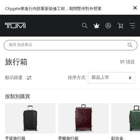
Citygate將進行内部重新裝修工程，期間暫停對外營業
搜尋 
熱賣產品
旅行箱
91
項目
顯示篩選
排序方式:
按類別購買
手提旅行箱
寄艙旅行箱
鋁合金