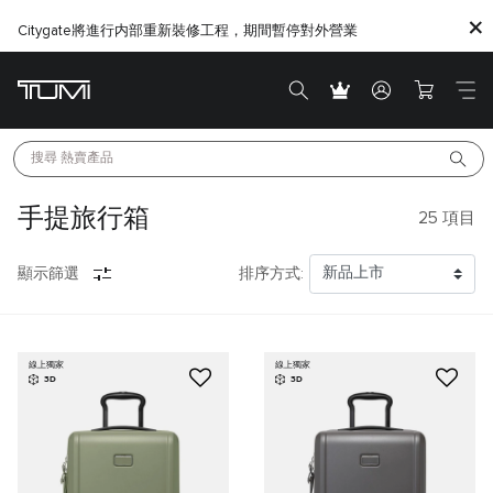
Citygate將進行内部重新裝修工程，期間暫停對外營業
搜尋 
熱賣產品
手提旅行箱
25
項目
顯示篩選
排序方式:
線上獨家
線上獨家
3D
3D