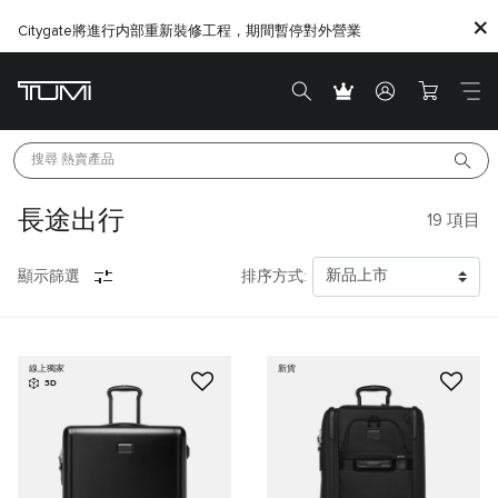
Citygate將進行内部重新裝修工程，期間暫停對外營業
搜尋 
熱賣產品
長途出行
19
項目
顯示篩選
排序方式:
線上獨家
新貨
3D