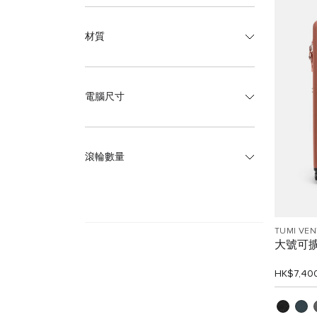
材質
電腦尺寸
滾輪數量
TUMI VE
大號可
HK$7,40