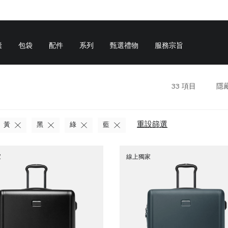
囊
包袋
配件
系列
甄選禮物
服務宗旨
33
項目
隱
重設篩選
黃
黑
綠
藍
家
線上獨家