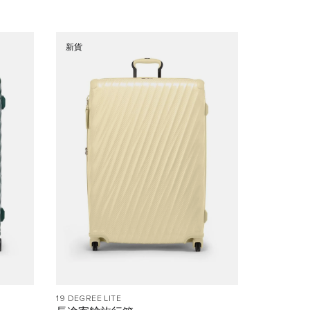
新貨
19 DEGREE LITE