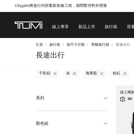
Citygate將進行内部重新裝修工程，期間暫停對外營業
線上專享
新品上市
旅行箱
背
主頁
旅行箱
按尺寸分類
寄艙旅行箱
長途出行
長途出行
干邑棕
灰
海軍藍
粉紅
線上獨
系列
3D
顏色組