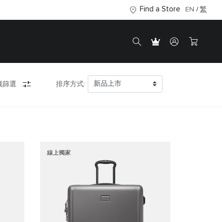
Find a Store
EN
繁
藏篩選
排序方式:
線上獨家