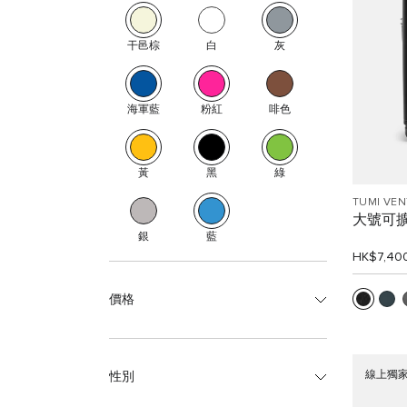
干邑棕
白
灰
海軍藍
粉紅
啡色
黃
黑
綠
TUMI VE
大號可
銀
藍
HK$7,40
價格
線上獨
性別