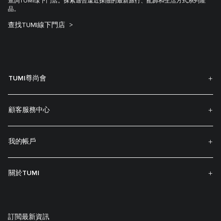
查詢TUMI缐下門店。探索適合遠近探險的最新旅行、配飾和生活方式系列產
品。
查找TUMI線下門店
TUMI尊尚會
顧客服務中心
我的帳戶
關於TUMI
訂閲最新資訊