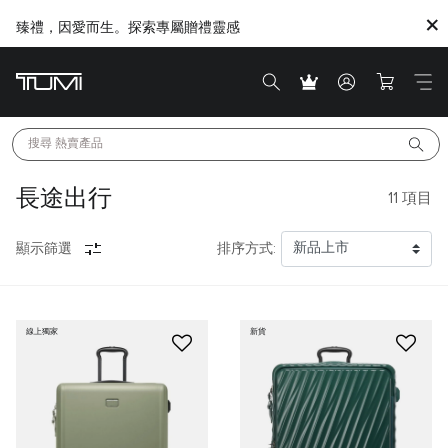
臻禮，因愛而生。探索專屬贈禮靈感
搜尋 
熱賣產品
長途出行
11
項目
顯示篩選
排序方式:
線上獨家
新貨