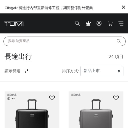
Citygate將進行内部重新裝修工程，期間暫停對外營業
搜尋 
熱賣產品
長途出行
24
項目
顯示篩選
排序方式:
線上獨家
線上獨家
3D