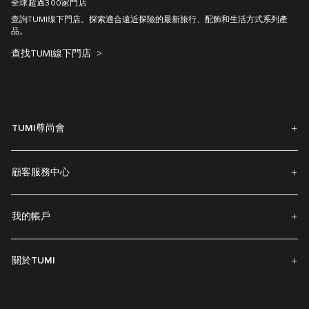
全球超過300家門店
查詢TUMI缐下門店。探索適合遠近探險的最新旅行、配飾和生活方式系列產
品。
查找TUMI線下門店
TUMI尊尚會
顧客服務中心
我的帳戶
關於TUMI