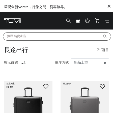
呈現全新Ventra，行旅之間，從容無界。
搜尋 
熱賣產品
長途出行
21
項目
顯示篩選
排序方式:
線上獨家
線上獨家
3D