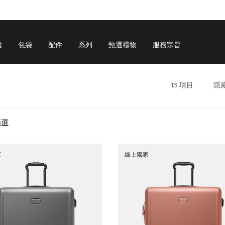
囊
包袋
配件
系列
甄選禮物
服務宗旨
13
項目
隱
篩選
家
線上獨家