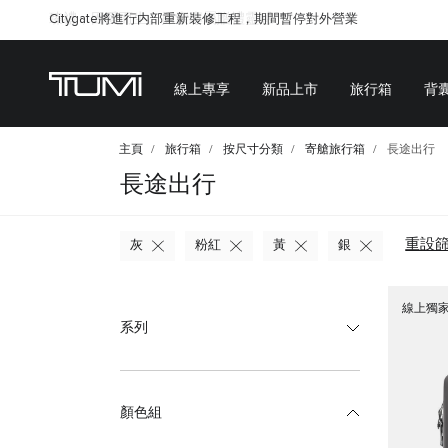
Citygate將進行内部重新裝修工程，期間暫停對外營業
線上專享
新品上市
旅行箱
背
主頁
旅行箱
按尺寸分類
寄艙旅行箱
長途出行
長途出行
重設
灰
粉紅
黃
銀
線上獨
系列
顏色組