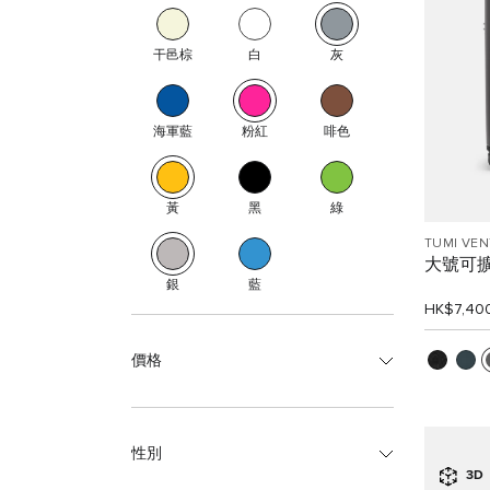
干邑棕
白
灰
海軍藍
粉紅
啡色
黃
黑
綠
TUMI VE
大號可
銀
藍
HK$7,40
價格
性別
3D