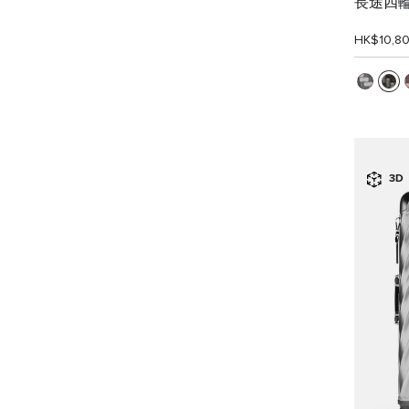
長途四
HK$10,8
3D