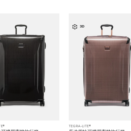
3D
TE®
TEGRA-LITE®