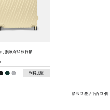
E
輪可擴展寄艙旅行箱
0
到貨提醒
顯示 13 產品中的 13 個