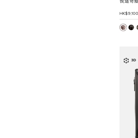
長途寄
HK$9,10
3D