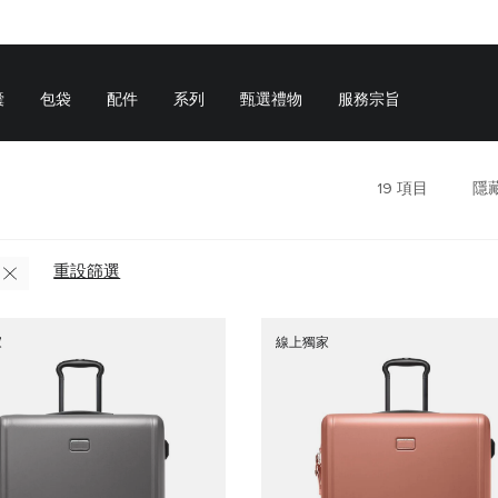
囊
包袋
配件
系列
甄選禮物
服務宗旨
19
項目
隱
重設篩選
家
線上獨家