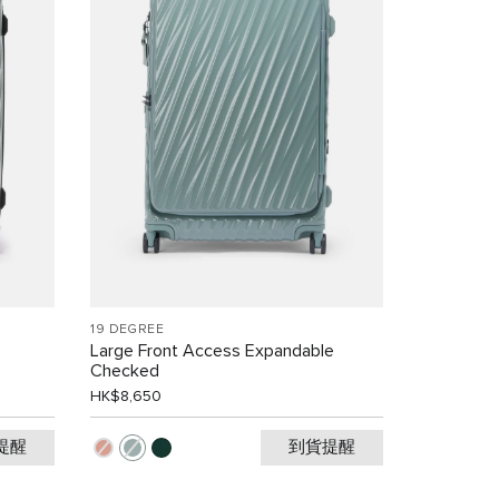
19 DEGREE
Large Front Access Expandable
Checked
HK$8,650
提醒
到貨提醒