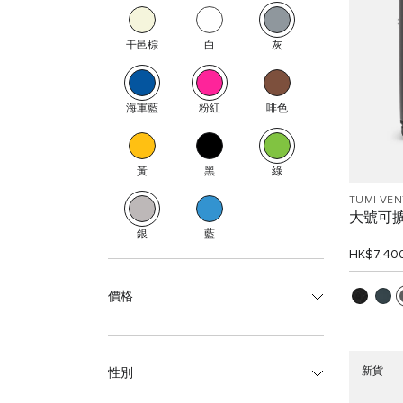
干邑棕
白
灰
海軍藍
粉紅
啡色
黃
黑
綠
TUMI VE
大號可
銀
藍
HK$7,40
價格
新貨
性別