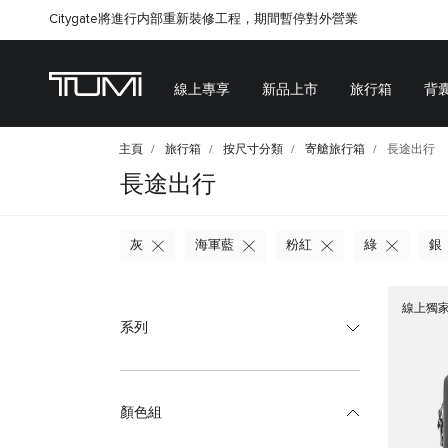
Citygate將進行内部重新裝修工程，期間暫停對外營業
線上專享
新品上市
旅行箱
背
主頁
旅行箱
按尺寸分類
寄艙旅行箱
長途出行
長途出行
灰
海軍藍
粉紅
綠
銀
線上獨
系列
顏色組