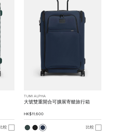
TUMI ALPHA
大號雙重開合可擴展寄艙旅行箱
HK$11,600
比較
比較