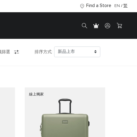
Find a Store
EN
繁
藏篩選
排序方式:
線上獨家