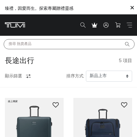
臻禮，因愛而生。探索專屬贈禮靈感
搜尋 
熱賣產品
長途出行
5
項目
顯示篩選
排序方式:
線上獨家