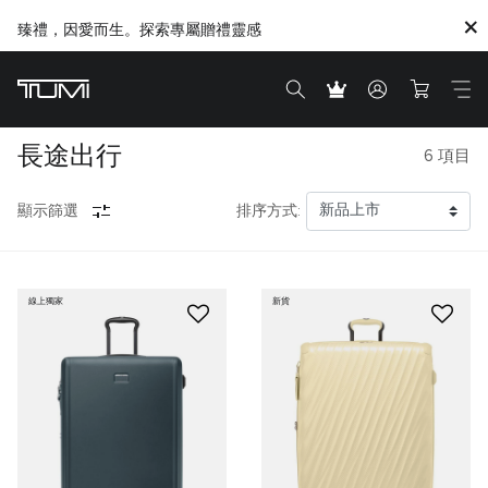
臻禮，因愛而生。探索專屬贈禮靈感
長途出行
6
項目
顯示篩選
排序方式:
線上獨家
新貨