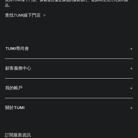
查詢TUMI缐下門店。探索適合遠近探險的最新旅行、配飾和生活方式系列產
品。
查找TUMI線下門店
TUMI尊尚會
顧客服務中心
我的帳戶
關於TUMI
訂閲最新資訊