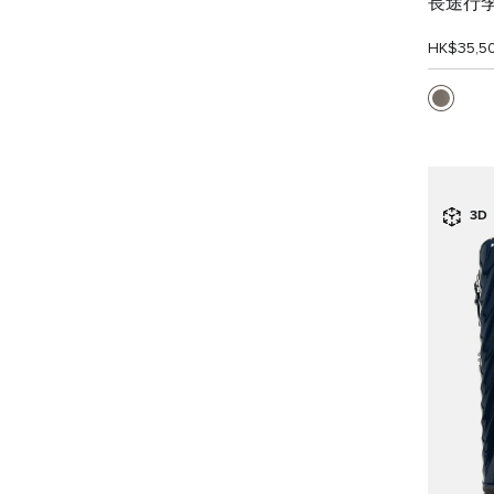
長途行
HK$35,5
3D