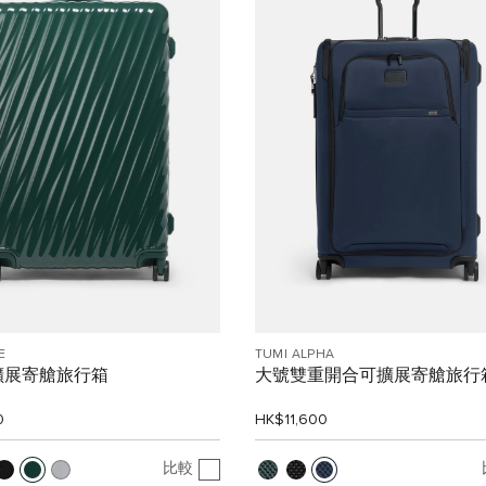
E
TUMI ALPHA
擴展寄艙旅行箱
大號雙重開合可擴展寄艙旅行
0
HK$11,600
比較