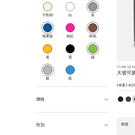
干邑棕
白
灰
海軍藍
粉紅
啡色
黃
黑
綠
TUMI VE
大號可
銀
藍
HK$7,40
價格
新貨
性別