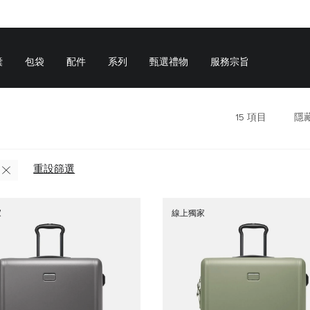
囊
包袋
配件
系列
甄選禮物
服務宗旨
15
項目
隱
重設篩選
家
線上獨家