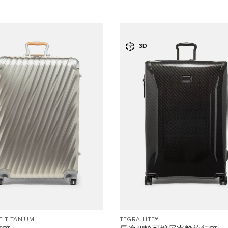
3D
E TITANIUM
TEGRA-LITE®