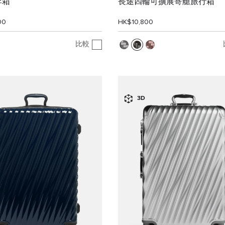
李箱
長途四輪可擴展寄艙旅行箱
00
HK$10,800
比較
3D