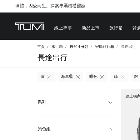
Citygate將進行内部重新裝修工程，期間暫停對外營業
線上專享
新品上市
旅行箱
背
主頁
旅行箱
按尺寸分類
寄艙旅行箱
長途出行
長途出行
灰
海軍藍
啡色
綠
銀
線上獨
系列
顏色組