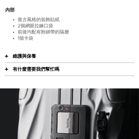
內部
復古風格的裝飾貼紙
2個網眼拉鍊口袋
前後均配有附綁帶的隔層
1個卡袋
維護與保養
有什麼需要我們幫忙嗎