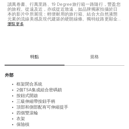
讀萬卷書、行萬里路、19 Degree旅行箱一路隨行，豐盈您
的旅程。從遠及近，亦或從近致遠，如品牌獨家拍攝於日
本的影片中所展現：輕便耐用的旅行箱、結合大自然液態
元素的流線美感及現代建築的硬朗線條。獨特紋路更顯金
屬光澤。是短途旅行、國際旅行的理想選擇。此款箱包不
瀏覧更多
含衣架，需另行購買(#0052)。 金屬的磨損，無論是劃痕、
刮擦亦或輕微的凹陷，都是旅行中不可避免的印跡，帶著
行走天涯的驕傲。為了進一步增加您旅行箱包的獨特魅
力，我們隨箱包附贈了各種復古風格的裝飾貼紙。 此款箱
包在收貨時需簽名交付。
特點
規格
外部
框架閉合系統
2個TSA集成組合密碼鎖
按鈕式開啟
三級伸縮帶按鈕手柄
頂部和側部配有可伸縮提手
四個雙滾輪
衣架
保險槓