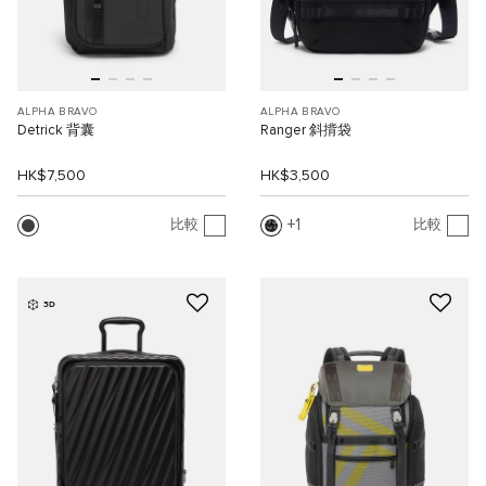
ALPHA BRAVO
ALPHA BRAVO
Detrick 背囊
Ranger 斜揹袋
HK$7,500
HK$3,500
1
比較
比較
3D