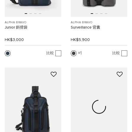
ALPHA BRAVO
ALPHA BRAVO
Junior 斜揹袋
Surveillance 背囊
HK$3,000
HK$5,900
1
比較
比較