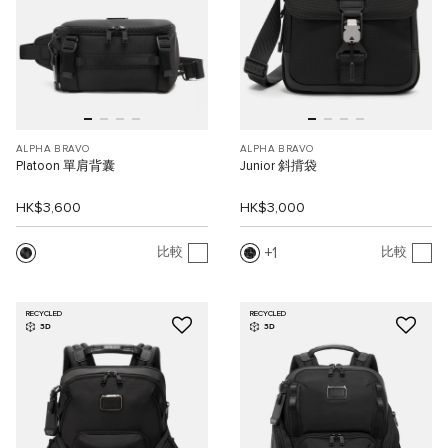
ALPHA BRAVO
ALPHA BRAVO
Platoon 單肩背囊
Junior 斜揹袋
HK$3,600
HK$3,000
1
比較
比較
RECYCLED
RECYCLED
3D
3D