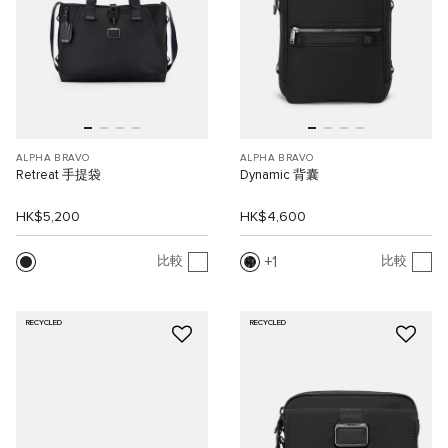
ALPHA BRAVO
ALPHA BRAVO
Retreat 手提袋
Dynamic 背囊
HK$5,200
HK$4,600
1
比較
比較
RECYCLED
RECYCLED