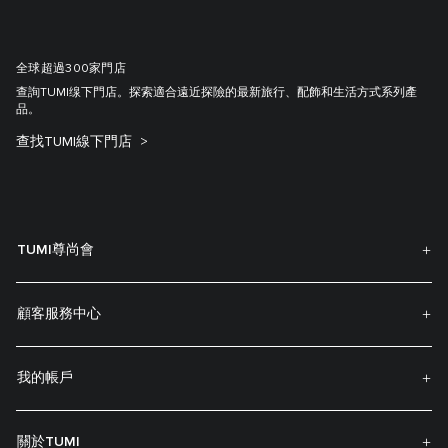
全球超過300家門店
查詢TUMI缐下門店。探索適合遠近探險的最新旅行、配飾和生活方式系列產
品。
查找TUMI線下門店
TUMI尊尚會
顧客服務中心
我的帳戶
關於TUMI