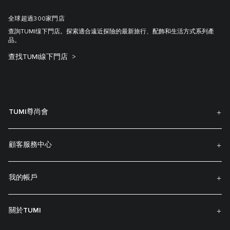
全球超過300家門店
查詢TUMI缐下門店。探索適合遠近探險的最新旅行、配飾和生活方式系列產
品。
查找TUMI線下門店
TUMI尊尚會
顧客服務中心
我的帳戶
關於TUMI