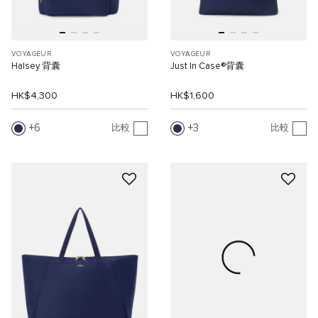
VOYAGEUR
VOYAGEUR
Halsey 背囊
Just In Case®背囊
HK$4,300
HK$1,600
6
3
比較
比較