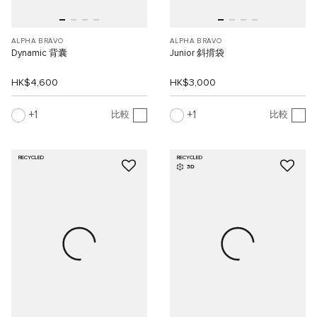
ALPHA BRAVO
ALPHA BRAVO
Dynamic 背囊
Junior 斜揹袋
HK$4,600
HK$3,000
1
1
比較
比較
RECYCLED
RECYCLED
3D