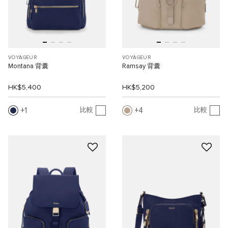
VOYAGEUR
VOYAGEUR
Montana 背囊
Ramsay 背囊
HK$5,400
HK$5,200
1
4
比較
比較