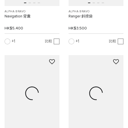
ALPHA BRAVO
ALPHA BRAVO
Navigation 背囊
Ranger 斜揹袋
HK$5,400
HK$3,500
1
1
比較
比較