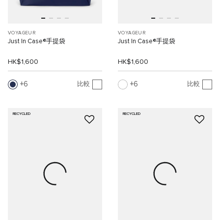
VOYAGEUR
VOYAGEUR
Just In Case®手提袋
Just In Case®手提袋
HK$1,600
HK$1,600
6
6
比較
比較
RECYCLED
RECYCLED