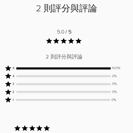
2 則評分與評論
5.0
/ 5
2 則評分與評論
100%
100%
5
位
0%
0%
4
評
位
0%
0%
3
論
評
位
0%
0%
2
者
論
評
位
0%
評
者
0%
1
論
評
位
為
評
者
論
評
5
為
評
者
論
顆
4
為
評
者
星
顆
3
已
為
評
星
顆