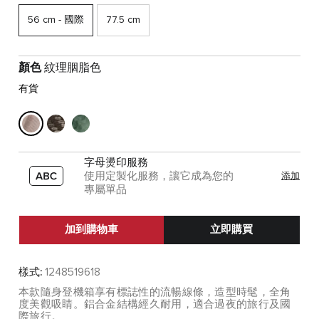
56 cm - 國際
77.5 cm
顏色
紋理胭脂色
有貨
字母燙印服務
使用定製化服務，讓它成為您的
添加
專屬單品
加到購物車
立即購買
樣式:
1248519618
本款隨身登機箱享有標誌性的流暢線條，造型時髦，全角
度美觀吸睛。鋁合金結構經久耐用，適合過夜的旅行及國
際旅行。