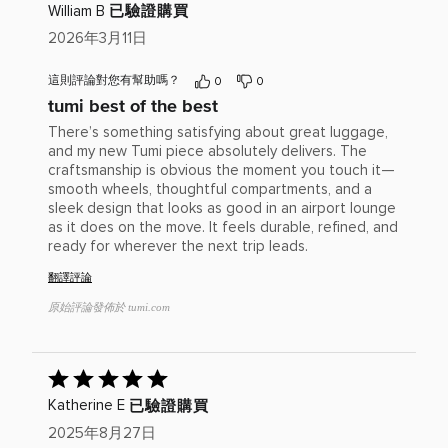
給
2
為
已驗證購買
William B
星
出
顆
1
評
2026年3月11日
星
顆
分：
星
5(滿
這則評論對您有幫助嗎？
0
0
分
tumi best of the best
為
5)
There’s something satisfying about great luggage,
and my new Tumi piece absolutely delivers. The
craftsmanship is obvious the moment you touch it—
smooth wheels, thoughtful compartments, and a
sleek design that looks as good in an airport lounge
as it does on the move. It feels durable, refined, and
ready for wherever the next trip leads.
翻譯評論
原始評論發佈於 tumi.com
已
給
已驗證購買
Katherine E
出
評
2025年8月27日