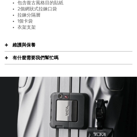
包含復古風格目的貼紙
2個網狀式拉鍊口袋
拉鍊分隔層
1個卡袋
衣架支架
維護與保養
有什麼需要我們幫忙嗎