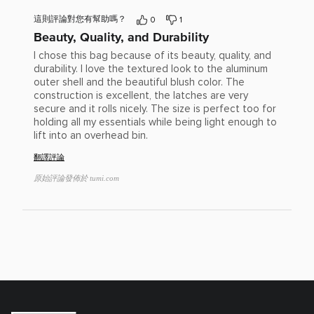
分：
5(滿
這則評論對您有幫助嗎？
0
1
分
Beauty, Quality, and Durability
為
5)
I chose this bag because of its beauty, quality, and
durability. I love the textured look to the aluminum
outer shell and the beautiful blush color. The
construction is excellent, the latches are very
secure and it rolls nicely. The size is perfect too for
holding all my essentials while being light enough to
lift into an overhead bin.
翻譯評論
原始評論發佈於 tumi.com