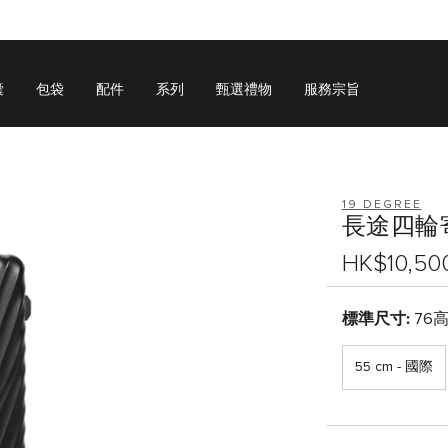
囊
包袋
配件
系列
甄選禮物
服務宗旨
19 DEGREE
長途四輪
HK$10,50
標準尺寸:
76高
55 cm - 國際