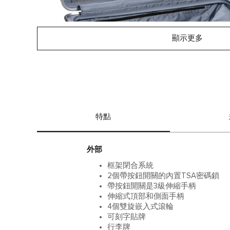
顯示更多
特點
外部
框架閉合系統
2個帶按鈕開關的內置TSA密碼鎖
帶按鈕開關是3級伸縮手柄
伸縮式頂部和側面手柄
4個雙旋嵌入式滾輪
可刻字貼牌
行李牌