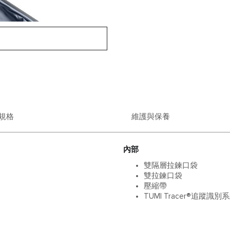
規格
維護與保養
內部
雙隔層拉鍊口袋
雙拉鍊口袋
壓縮帶
TUMI Tracer®追蹤識別