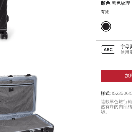
顏色
黑色紋理
有貨
字母
使用
加
樣式:
15235061
這款單色旅行
然有序的內部
驗。