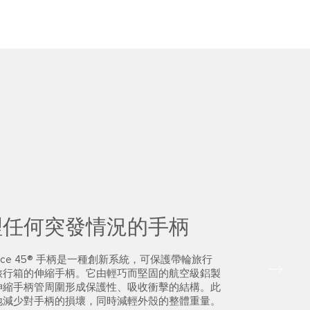
理任何突發情況的手柄
race 45® 手柄是一種創新系統，可保護帶輪旅行
旅行箱的伸縮手柄。它由輕巧而堅固的航空級鋁製
伸縮手柄管周圍形成保護性、吸收衝擊的結構。此
地減少對手柄的損壞，同時減輕外殼的整體重量。