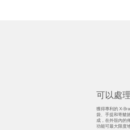
可以處
獲得專利的 X-B
袋、手提和寄艙
成，在外殼內的
功能可最大限度