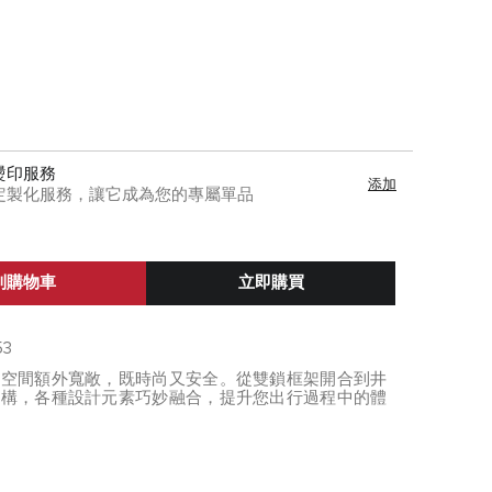
燙印服務
添加
定製化服務，讓它成為您的專屬單品
到購物車
立即購買
53
箱空間額外寬敞，既時尚又安全。從雙鎖框架開合到井
結構，各種設計元素巧妙融合，提升您出行過程中的體