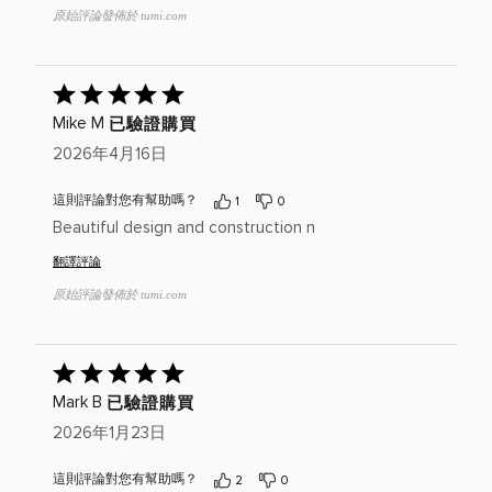
原始評論發佈於 tumi.com
已
給
已驗證購買
Mike M
出
評
2026年4月16日
分：
5(滿
這則評論對您有幫助嗎？
1
0
分
Beautiful design and construction n
為
5)
翻譯評論
原始評論發佈於 tumi.com
已
給
已驗證購買
Mark B
出
評
2026年1月23日
分：
5(滿
這則評論對您有幫助嗎？
2
0