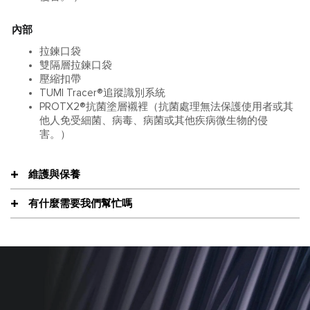
內部
拉鍊口袋
雙隔層拉鍊口袋
壓縮扣帶
TUMI Tracer®追蹤識別系統
PROTX2®抗菌塗層襯裡（抗菌處理無法保護使用者或其
他人免受細菌、病毒、病菌或其他疾病微生物的侵
害。）
維護與保養
有什麼需要我們幫忙嗎