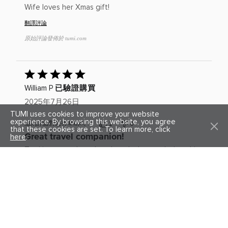
分
Wife loves her Xmas gift!
為
5)
翻譯評論
原始評論發佈於 tumi.com
已
給
已驗證購買
William P
出
評
2025年7月26日
分：
TUMI uses cookies to improve your website
5(滿
experience. By browsing this website, you agree
這則評論對您有幫助嗎？
2
0
that these cookies are set. To learn more, click
分
Great travel companion!
here
.
為
5)
Tumi is so good at what they do. I upgraded to this
expanable a week before a 3 countrt business trip,
this bag is perfect and so haply to have it. Ordering
a backpack next. Keep up the good work Tumi!
翻譯評論
原始評論發佈於 tumi.com