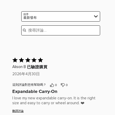
論
評
5
為
評
者
論
顆
4
為
評
者
星
顆
排序
3
為
最新發布
評
星
顆
2
為
搜尋評論
星
顆
1
星
顆
星
已
給
已驗證購買
Alison B
出
評
2026年4月30日
分：
5(滿
這則評論對您有幫助嗎？
0
0
分
Expandable Carry-On
為
5)
I love my new expandable carry-on. It is the right
size and easy to carry or wheel around. ❤️
翻譯評論