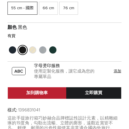
55 cm - 國際
66 cm
76 cm
顏色
黑色
有貨
字母燙印服務
使用定製化服務，讓它成為您的
添加
專屬單品
加到購物車
立即購買
樣式:
1396831041
這款手提旅行箱巧妙融合品牌標誌性設計元素，以精雕細
琢的19度角，勾勒出流暢、立體的廓形，遠觀近賞皆不
凡。 輕便、耐用的出色性能使其非常適合國內外旅行。