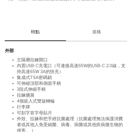
特點
規格
外部
主隔層拉鍊開口
內置USB-C充電口（可連接高達65W的USB-C 2.0線，支
持高達65W 3A的快充）
集成式TSA密碼鎖
可伸縮頂部和側面手柄
3段式伸縮手柄
拉鍊擴展
4個嵌入式雙旋轉輪
行李牌
可刻字首字母貼片
外殼、拉鍊和把手經抗菌處理（抗菌處理無法保護消費
者或其他人免受細菌、病毒、病菌或其他疾病微生物的
侵害。 ）