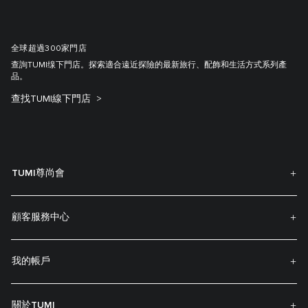
全球超過300家門店
查詢TUMI缐下門店。探索適合遠近探險的最新旅行、配飾和生活方式系列產
品。
查找TUMI線下門店
TUMI尊尚會
顧客服務中心
我的帳戶
關於TUMI