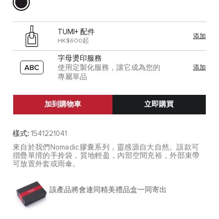
TUMI+ 配件
添加
HK$600起
字母燙印服務
使用定製化服務，讓它成為您的
添加
專屬單品
加到購物車
立即購買
樣式:
1541221041
來自於我們Nomadic膠囊系列，靈感源自大自然。該款可
摺疊單揹的手拎袋，質地輕盈，內部空間充裕，外部束帶
可放置外套或雨傘。
該產品將會連同精美禮品盒一同寄出