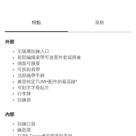
特點
規格
外部
主隔層拉鍊入口
前部編織束帶可放置外套或雨傘
側面可擴展
可拆卸肩帶
頂部織帶手柄
兼容特定TUMI+配件的菊花鏈*
可刻字字母貼片
行李牌
拉鍊袋
內部
拉鍊口袋
鑰匙環