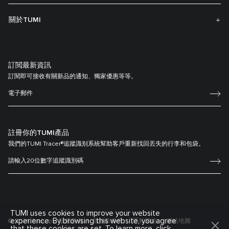
關於TUMI
訂閲最新資訊
訂閱即可接收有關新品的通知、獨家優惠等等。
註冊你的TUMI產品
我們的TUMI Tracer®追蹤識别系統幫助客戶重新找回丟失的行李和包袋。
TUMI uses cookies to improve your website
experience. By browsing this website, you agree
© 2026 Tumi, Inc. 版權所有
條款和條件
隱私策略
網站地圖
that these cookies are set. To learn more, click