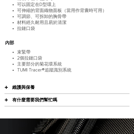
可以固定在D型環上
可伸縮的背面織物面板（當用作背囊時可用）
可調節、可拆卸的胸骨帶
材料經久耐用且易於清潔
拉鏈口袋
內部
束緊帶
2個拉鏈口袋
主要部分的菊花環系統
TUMI Tracer®追蹤識別系統
維護與保養
有什麼需要我們幫忙嗎