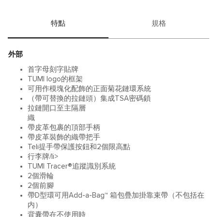
特點
規格
外部
首字母刻字貼牌
TUMI logo的框架
可用作模塊化配飾的正面菊花鏈環系統
（帶可替換的拉鏈頭）集成TSA密碼鎖
拉鏈開口至主隔層
織
帶皮革包裹的頂部手柄
帶皮革裝飾的織帶把手
Teli提手帶保護按鈕和2個限高點
行李牌/li>
TUMI Tracer®追蹤識別系統
2個滑輪
2個前腳
帶D型環可用Add-a-Bag™ 箱包疊加掛靠束帶（不包括在
内）
背囊帶在不使用時