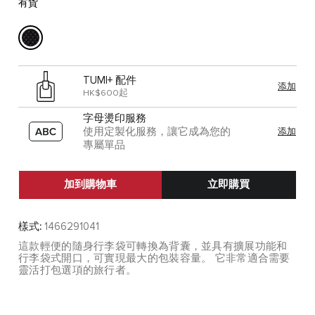
有貨
TUMI+ 配件
添加
HK$600起
字母燙印服務
使用定製化服務，讓它成為您的
添加
專屬單品
加到購物車
立即購買
樣式:
1466291041
這款輕便的隨身行李袋可轉換為背囊，並具有擴展功能和
行李袋式開口，可實現最大的包裝容量。 它非常適合需要
靈活打包選項的旅行者。