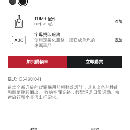
TUMI+ 配件
添加
HK$600起
字母燙印服務
使用定製化服務，讓它成為您的
添加
專屬單品
加到購物車
立即購買
樣式:
1564881041
這款全新升級的背囊採用前幅翻蓋設計，以其出色的性能
和顏值脫穎而出。 收納空間充裕，輕鬆滿足日常通勤、短
途旅行和小長假出行需求。
特點
規格