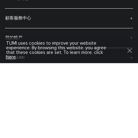
顧客服務中心
我的帳戶
TUMI uses cookies to improve your website
experience. By browsing this website, you agree
that these cookies are set. To learn more, click
here
.
關於TUMI
訂閲最新資訊
訂閱即可接收有關新品的通知、獨家優惠等等。
註冊你的TUMI產品
我們的TUMI Tracer®追蹤識别系統幫助客戶重新找回丟失的行李和包袋。