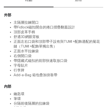
外部
主隔層拉鍊開口
帶Fidlock磁扣開合的捲口摺疊翻蓋設計
頂部皮革手柄
舒適3D網眼背板
正面左右口袋和頂部帶子設有與TUMI +配飾適配的菊花
鏈（TUMI +配飾單獨出售）
正面水平拉鍊袋
右側開口袋
帶隱藏式磁扣的前部快速取放口袋
字母貼片
行李牌
Add-a-Bag 箱包疊加掛靠帶
內部
鑰匙環
筆環
分隔前後隔層的拉鍊袋