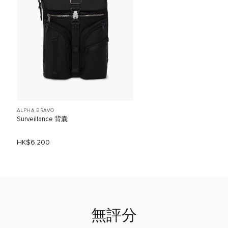
ALPHA BRAVO
Surveillance 背囊
HK$6,200
無評分