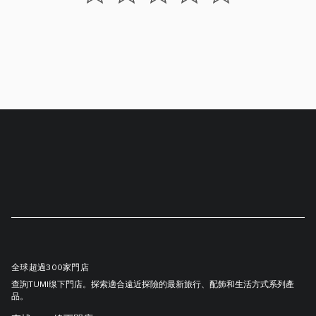
全球超過300家門店
查詢TUMI缐下門店。探索適合遠近探險的最新旅行、配飾和生活方式系列產
品。