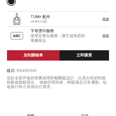
TUMI+ 配件
添加
HK$600起
字母燙印服務
使用定製化服務，讓它成為您的
添加
專屬單品
加到購物車
立即購買
樣式:
1564901041
這款全新升級的背囊採用前幅翻蓋設計，以其出色的性能
和顏值脫穎而出。 收納空間充裕，輕鬆滿足日常通勤、短
途旅行和小長假出行需求。
特點
規格