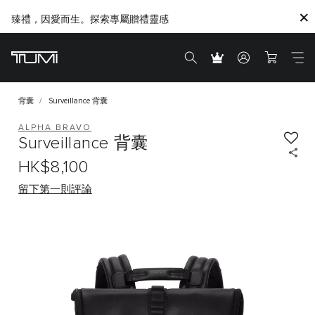
臻禮，因愛而生。探索專屬贈禮靈感
Citygate將進行内部重新裝修工程，期間暫停對外營業
背囊
Surveillance 背囊
ALPHA BRAVO
Surveillance 背囊
HK$8,100
留下第一則評論