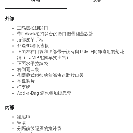
外部
主隔層拉鍊開口
帶Fidlock磁扣開合的捲口摺疊翻蓋設計
頂部皮革手柄
舒適3D網眼背板
正面左右口袋和頂部帶子設有與TUMI +配飾適配的菊花
鏈（TUMI +配飾單獨出售）
正面水平拉鍊袋
右側開口袋
帶隱藏式磁扣的前部快速取放口袋
字母貼片
行李牌
Add-a-Bag 箱包疊加掛靠帶
內部
鑰匙環
筆環
分隔前後隔層的拉鍊袋