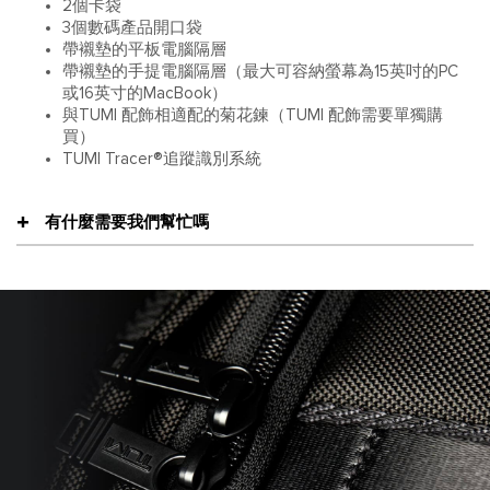
2個卡袋
3個數碼產品開口袋
帶襯墊的平板電腦隔層
帶襯墊的手提電腦隔層（最大可容納螢幕為15英吋的PC
或16英寸的MacBook）
與TUMI 配飾相適配的菊花鍊（TUMI 配飾需要單獨購
買）
TUMI Tracer®追蹤識別系統
有什麼需要我們幫忙嗎