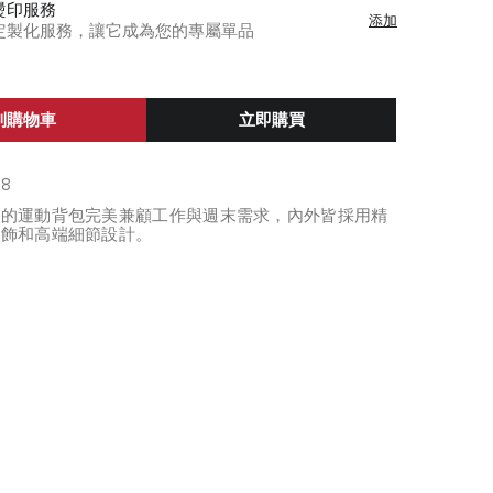
燙印服務
添加
定製化服務，讓它成為您的專屬單品
到購物車
立即購買
08
計的運動背包完美兼顧工作與週末需求，內外皆採用精
裝飾和高端細節設計。