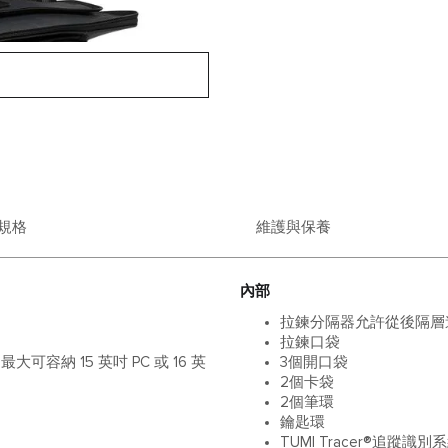
規格
維護與保養
內部
拉鍊分隔器允許從後隔層
拉鍊口袋
容納 15 英吋 PC 或 16 英
3個開口袋
2個卡袋
2個筆環
鑰匙環
TUMI Tracer®追蹤識別