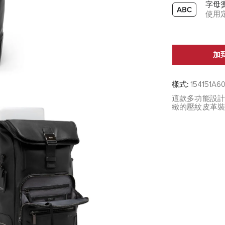
字母
使用
加
樣式:
154151A6
這款多功能設
緻的壓紋皮革