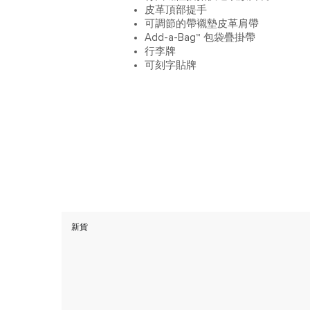
皮革頂部提手
可調節的帶襯墊皮革肩帶
Add-a-Bag™ 包袋疊掛帶
行李牌
可刻字貼牌
新貨