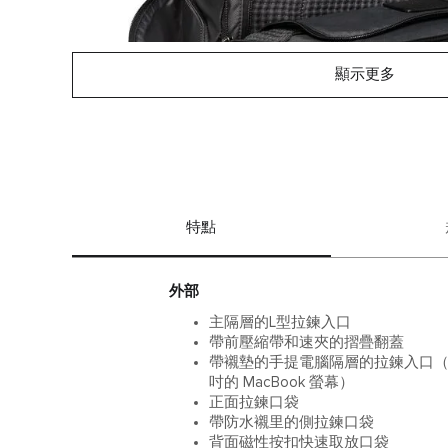
顯示更多
特點
外部
主隔層的L型拉鍊入口
帶前壓縮帶和速夾的摺疊翻蓋
帶襯墊的手提電腦隔層的拉鍊入口（最大可
吋的 MacBook 螢幕）
正面拉鍊口袋
帶防水襯里的側拉鍊口袋
背面磁性按扣快速取放口袋