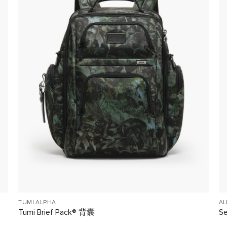
TUMI ALPHA
AL
Tumi Brief Pack® 背囊
S