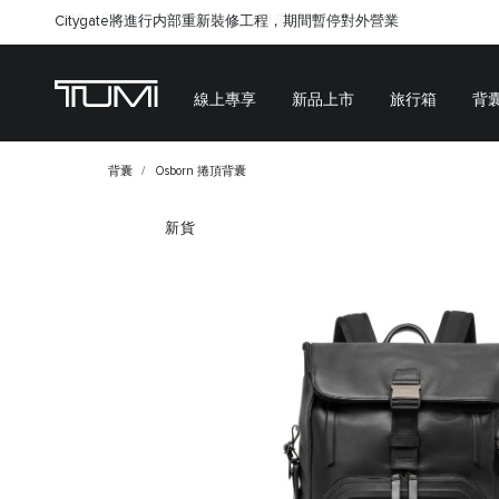
Citygate將進行内部重新裝修工程，期間暫停對外營業
線上專享
新品上市
旅行箱
背
背囊
Osborn 捲頂背囊
新貨