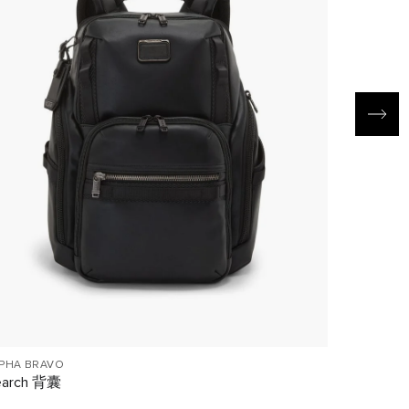
PHA BRAVO
ARRIVE'
earch 背囊
Sadler