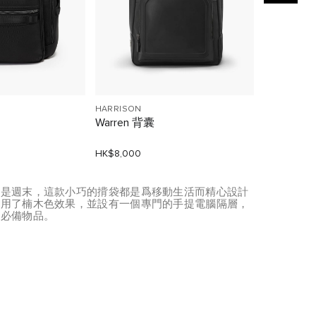
HARRISON
VOYAGEUR
Warren 背囊
Just In 
HK$8,000
HK$1,600
還是週末，這款小巧的揹袋都是爲移動生活而精心設計
採用了楠木色效果，並設有一個專門的手提電腦隔層，
的必備物品。