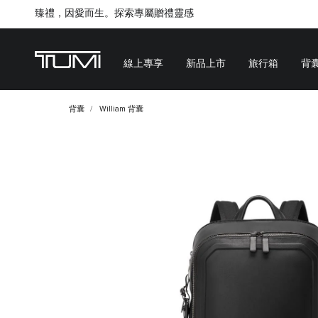
臻禮，因愛而生。探索專屬贈禮靈感
Citygate將進行内部重新裝修工程，期間暫停對外營業
線上專享
新品上市
旅行箱
背
背囊
William 背囊