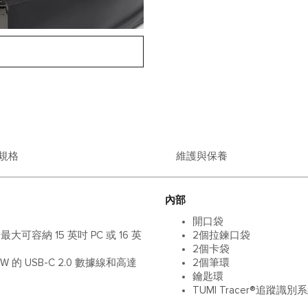
規格
維護與保養
內部
開口袋
容納 15 英吋 PC 或 16 英
2個拉鍊口袋
2個卡袋
 的 USB-C 2.0 數據線和高達
2個筆環
鑰匙環
TUMI Tracer®追蹤識別