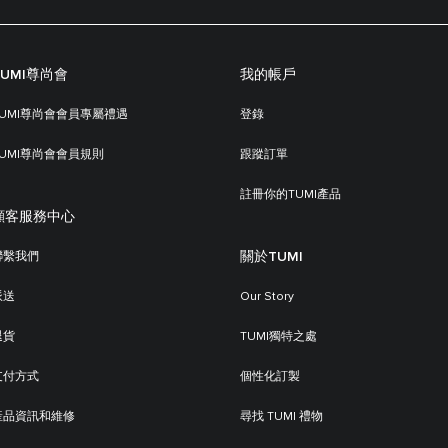
TUMI尊尚會
我的帳戶
TUMI尊尚會會員專屬禮遇
登錄
TUMI尊尚會會員規則
跟蹤訂單
註冊你的TUMI產品
顧客服務中心
關於TUMI
聯繫我們
派送
Our Story
退貨
TUMI獨特之處
支付方式
個性化訂製
產品資訊和維修
尋找 TUMI 禮物