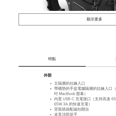
顯示更多
特點
外部
主隔層的拉鍊入口
帶襯墊的手提電腦隔層的拉鍊入口（最大可
吋 MacBook 螢幕）
內置 USB-C 充電接口（支持高達 65W
65W 3A 的快速充電）
背面插袋配磁扣開合
皮革頂部提手