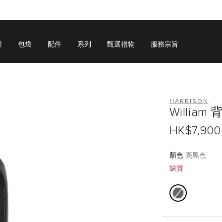
囊
包袋
配件
系列
甄選禮物
服務宗旨
HARRISON
William 
HK$7,900
顏色
亮黑色
缺貨