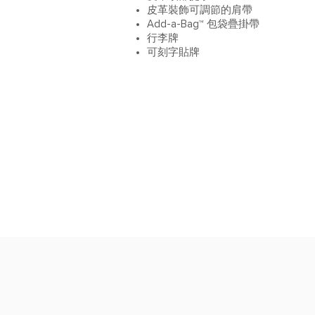
皮革裝飾可調節的肩帶
Add-a-Bag™ 包袋疊掛帶
行李牌
可刻字貼牌