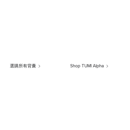
選購所有背囊
Shop TUMI Alpha