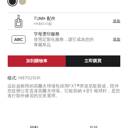
TUMI+ 配件
添加
HK$600起
字母燙印服務
使用定製化服務，讓它成為您的
添加
專屬單品
加到購物車
立即購買
樣式:
1487921041
這款超耐用的高爾夫球場包採用FXT®彈道尼龍製成，陪伴
您從辦公室直達高爾夫球場。它能容納 4至5 根球杆，是您
進行額外練習的完美選擇。
特點
規格