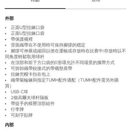
外部
正面U型拉鍊口袋
正面U型拉鍊口袋
帶保護襯裡
背面織帶在不使用時可保持腳撐的穩定
腳撐可伸展或縮回以便在運輸或存放時在比賽中/存放時以不
同角度輕鬆取用球杆
在頂部和前下方口袋的D形環允許不同場景的攜帶方式
可拆卸織帶鉸接式的帶襯墊肩帶
拉鍊兜帽卡扣在包上
織帶菊輪鍊與指定TUMI+配件適配（TUMI+配件需另外購
買）
USB-C埠
2個高爾夫球杆隔板
帶提手的模壓頂部組件
行李牌
可刻字貼牌
內部