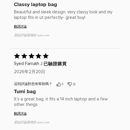
分
Classy laptop bag
為
5)
Beautiful and sleek design, very classy look and my
laptop fits in ut perfectly- great buy!
翻譯評論
原始評論發佈於 tumi.com
已
給
已驗證購買
Syed Farrukh J
出
評
2026年2月20日
分：
5(滿
這則評論對您有幫助嗎？
1
0
分
Tumi bag
為
5)
It’s a great bag, it fits a 14 inch laptop and a few
other things
翻譯評論
原始評論發佈於 tumi.com