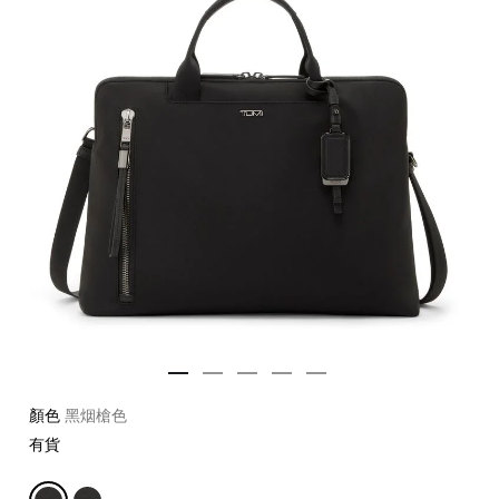
顏色
黑烟槍色
有貨