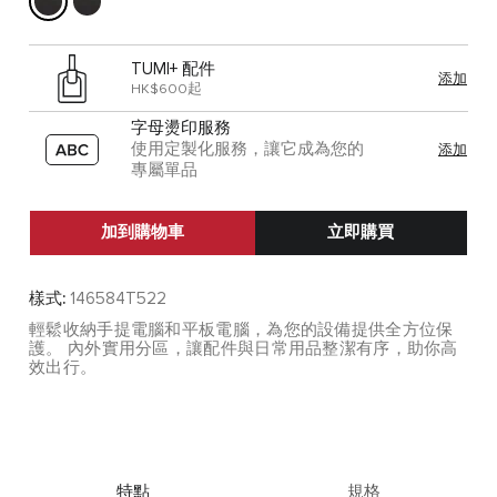
TUMI+ 配件
添加
HK$600起
字母燙印服務
使用定製化服務，讓它成為您的
添加
專屬單品
加到購物車
立即購買
樣式:
146584T522
輕鬆收納手提電腦和平板電腦，為您的設備提供全方位保
護。 內外實用分區，讓配件與日常用品整潔有序，助你高
效出行。
特點
規格