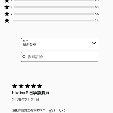
0%
4
評
位
0%
0%
3
論
評
位
0%
0%
2
者
論
評
位
0%
評
者
0%
1
論
評
位
為
評
者
論
評
5
為
評
者
論
顆
4
為
評
者
星
顆
排序
3
為
最新發布
評
星
顆
2
為
搜尋評論
星
顆
1
星
顆
星
已
給
已驗證購買
Nikolina B
出
評
2026年2月22日
分：
5(滿
這則評論對您有幫助嗎？
1
0