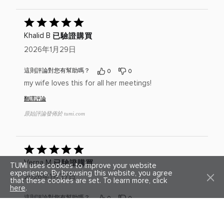
已
給
已驗證購買
Khalid B
出
評
2026年1月29日
分：
5(滿
這則評論對您有幫助嗎？
0
0
分
my wife loves this for all her meetings!
為
5)
翻譯評論
原始評論發佈於 tumi.com
已
給
已驗證購買
Verna M
TUMI uses cookies to improve your website
出
experience. By browsing this website, you agree
評
2026年1月27日
that these cookies are set. To learn more, click
分：
here
.
5(滿
這則評論對您有幫助嗎？
0
0
分
Super
為
5)
Light, attractive. Classy.