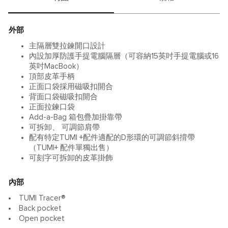
外部
主隔層雙拉鍊開口設計
內設加厚防護手提電腦隔層（可容納15英吋手提電腦或16
英吋MacBook）
頂部皮革手柄
正面口袋採用磁吸扣開合
背面口袋磁吸扣開合
正面拉鍊口袋
Add-a-Bag 箱包疊加掛靠帶
可拆卸、 可調節肩帶
配有特定TUMI +配件適配的D形環的可調節斜揹帶
（TUMI+ 配件單獨出售）
可刻字可拆卸的皮革掛飾
內部
TUMI Tracer®
Back pocket
Open pocket