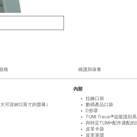
規格
維護與保養
內部
拉鍊口袋
大可容納12英寸的螢幕）
數碼產品口袋
D形環
TUMI Tracer®追蹤識別
與特定TUMI+配件適配的
皮革卡袋
皮革筆環