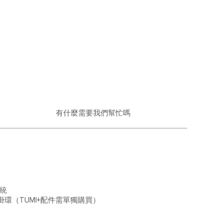
有什麼需要我們幫忙嗎
系統
掛環（TUMI+配件需單獨購買）