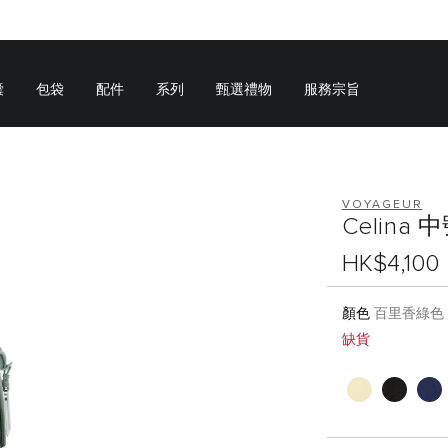
囊
包袋
配件
系列
甄選禮物
服務宗旨
VOYAGEUR
Celina
HK$4,100
顏色
百里香綠色
缺貨