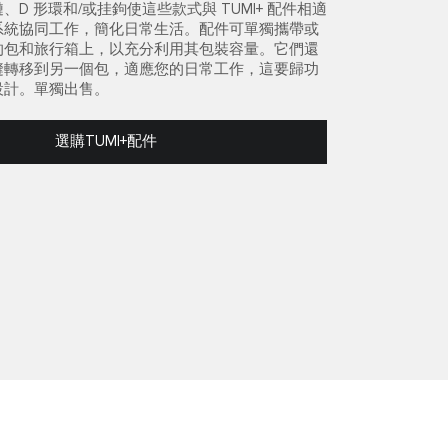
D 形環和/或挂鉤使這些款式與 TUMI+ 配件相適
系統協同工作，簡化日常生活。配件可單獨攜帶或
的包和旅行箱上，以充分利用其包裝容量。它們還
縫轉移到另一個包，適應您的日常工作，這要歸功
設計。單獨出售。
選購TUMI+配件