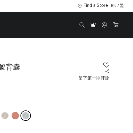
Find a Store
EN
繁
 中號背囊
留下第一則評論