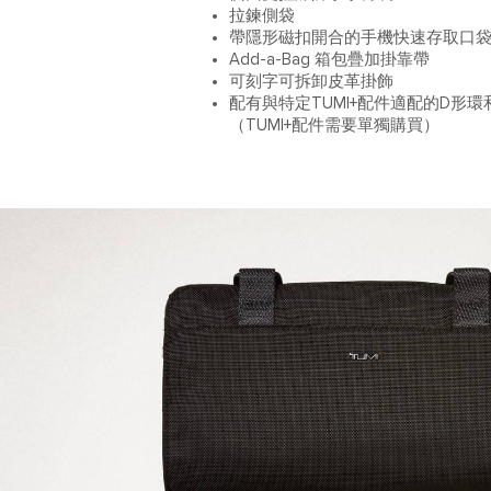
拉鍊側袋
帶隱形磁扣開合的手機快速存取口
Add-a-Bag 箱包疊加掛靠帶
可刻字可拆卸皮革掛飾
配有與特定TUMI+配件適配的D形
（TUMI+配件需要單獨購買）