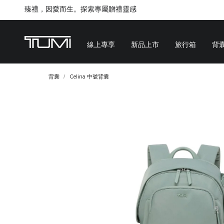
Citygate將進行内部重新裝修工程，期間暫停對外營業
線上專享
新品上市
旅行箱
背
背囊
Celina 中號背囊