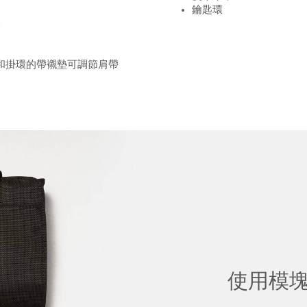
鑰匙環
袋
環和掛環的帶襯墊可調節肩帶
使用模