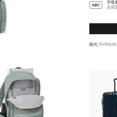
字母
使用
樣式:
154168A6