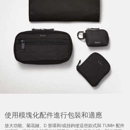
使用模塊化配件進行包裝和適應
放大功能、菊花鏈、D 形環和/或挂鉤使這些款式與 TUMI+ 配件