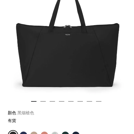
顏色
黑烟槍色
有貨