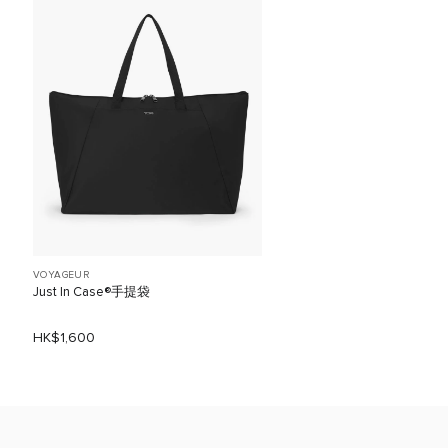
VOYAGEUR
Just In Case®手提袋
HK$1,600