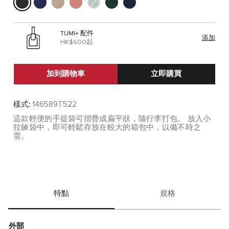
TUMI+ 配件
添加
HK$600起
加到購物車
立即購買
樣式:
146589T522
這款輕便的手提袋可摺疊成扁平狀，隨行李打包。 放入小
拉鍊袋中，即可輕鬆存放在較大的箱包中，以備不時之
需。
特點
規格
外部