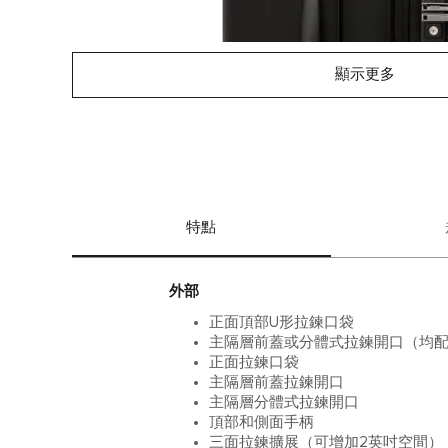
顯示更多
特點
外部
正面頂部U形拉鍊口袋
主隔層前蓋或分體式拉鍊開口（均
正面拉鍊口袋
主隔層前蓋拉鍊開口
主隔層分體式拉鍊開口
頂部和側面手柄
三面拉鍊擴展（可增加2英吋空間）