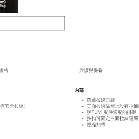
規格
維護與保養
內部
前蓋拉鍊口袋
配有安全拉鍊）
三面拉鍊隔層上設有拉鍊
與TUMI 配件適配的掛環
按扣可固定三面拉鍊隔層
壓縮扣帶