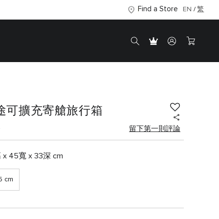
Find a Store
EN
繁
 短途可擴充寄艙旅行箱
0
留下第一則評論
 x 45寬 x 33深 cm
5 cm