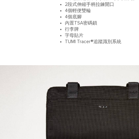
2段式伸縮手柄拉鍊開口
4個輕便雙輪
4個底腳
內置TSA密碼鎖
行李牌
字母貼片
TUMI Tracer®追蹤識別系統