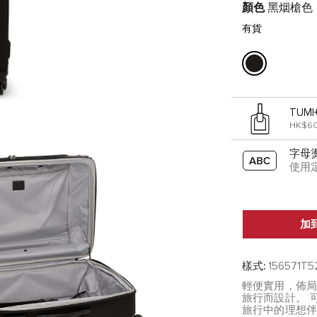
顏色
黑烟槍色
有貨
TUMI
HK$6
字母
使用
加
樣式:
156571T5
輕便實用，佈
旅行而設計。 
旅行中的理想