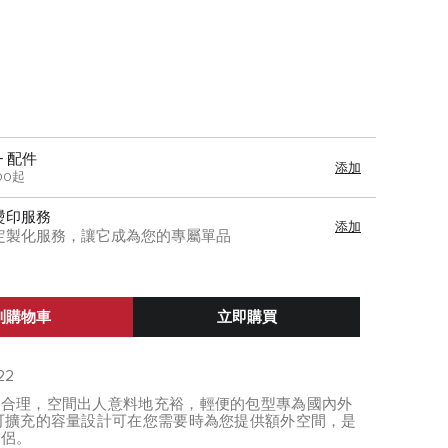
+ 配件
添加
00起
燙印服務
添加
定製化服務，讓它成為您的專屬單品
到購物車
立即購買
22
局合理，空間出人意料地充裕，輕便的包型專為國內外
可擴充的容量設計可在您需要時為您提供額外空間，是
伴侶。