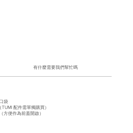
有什麼需要我們幫忙嗎
口袋
（TUMI 配件需單獨購買）
（方便作為前蓋開啟）