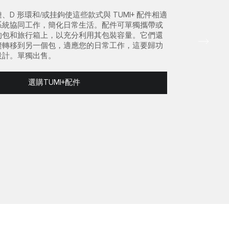
D 形環和/或挂鉤使這些款式與 TUMI+ 配件相適
系統協同工作，簡化日常生活。配件可單獨攜帶或
的包和旅行箱上，以充分利用其包裝容量。它們還
縫轉移到另一個包，適應您的日常工作，這要歸功
設計。單獨出售。
選購TUMI+配件