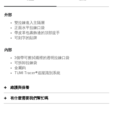
外部
雙拉鍊進入主隔層
正面水平拉鍊口袋
帶皮革包裹飾邊的頂部提手
可刻字的貼牌
內部
3個帶可擦拭襯裡的透明拉鍊口袋
可拆卸拉鍊袋
金屬鈎
TUMI Tracer®追蹤識別系統
維護與保養
有什麼需要我們幫忙嗎