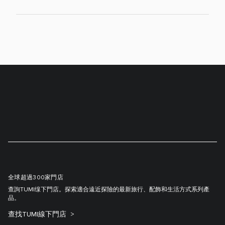
全球超過300家門店
查詢TUMI缐下門店。探索適合遠近探險的最新旅行、配飾和生活方式系列產
品。
查找TUMI線下門店