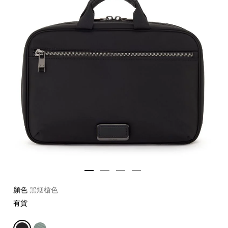
顏色
黑烟槍色
有貨