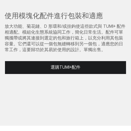
使用模塊化配件進行包裝和適應
放大功能、菊花鏈、D 形環和/或挂鉤使這些款式與 TUMI+ 配件
相適配。模組化生態系統協同工作，簡化日常生活。配件可單
獨攜帶或將其連接到選定的包和旅行箱上，以充分利用其包裝
容量。它們還可以從一個包無縫轉移到另一個包，適應您的日
常工作，這要歸功於其易於使用的設計。單獨出售。
選購TUMI+配件