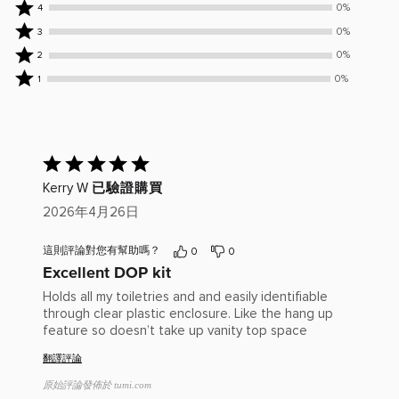
位
0%
0%
4
評
位
0%
0%
3
論
評
位
0%
0%
2
者
論
評
位
0%
評
者
0%
1
論
評
位
為
評
者
論
評
5
為
評
者
論
顆
4
為
評
者
星
顆
3
已
為
評
星
顆
給
2
為
已驗證購買
Kerry W
星
出
顆
1
評
2026年4月26日
星
顆
分：
星
5(滿
這則評論對您有幫助嗎？
0
0
分
Excellent DOP kit
為
5)
Holds all my toiletries and and easily identifiable
through clear plastic enclosure. Like the hang up
feature so doesn’t take up vanity top space
翻譯評論
原始評論發佈於 tumi.com