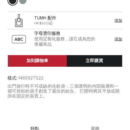
TUMI+ 配件
添加
HK$600起
字母燙印服務
使用定製化服務，讓它成為您的
添加
專屬單品
加到購物車
立即購買
樣式:
146592T522
出門旅行時不可或缺的化粧袋：三個透明的內部隔層和一
個可拆卸的袋子創造了最佳的組合。 打開時將其平放或懸
掛在固定的裝置上。
特點
規格