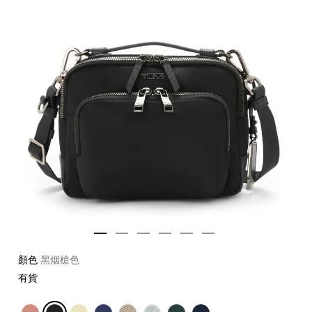
顏色
黑烟槍色
有貨