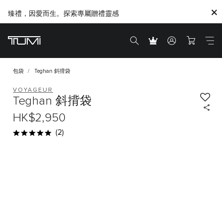
臻禮，因愛而生。探索專屬贈禮靈感
Citygate將進行内部重新裝修工程，期間暫停對外營業
包袋
Teghan 斜揹袋
VOYAGEUR
Teghan 斜揹袋
HK$2,950
(2)