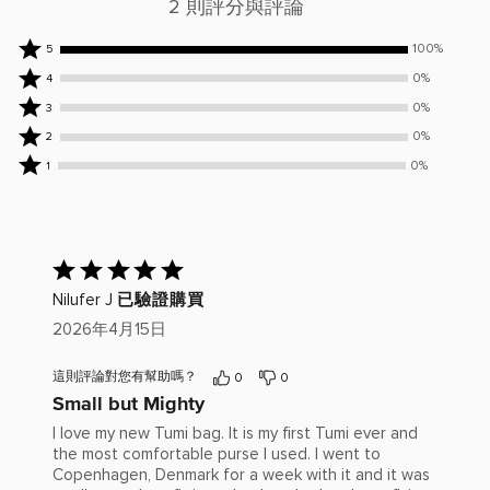
2 則評分與評論
100%
100%
5
位
0%
0%
4
評
位
0%
0%
3
論
評
位
0%
0%
2
者
論
評
位
0%
評
者
0%
1
論
評
位
為
評
者
論
評
5
為
評
者
論
顆
4
為
評
者
星
顆
3
已
為
評
星
顆
給
2
為
已驗證購買
Nilufer J
星
出
顆
1
評
2026年4月15日
星
顆
分：
星
5(滿
這則評論對您有幫助嗎？
0
0
分
Small but Mighty
為
5)
I love my new Tumi bag. It is my first Tumi ever and
the most comfortable purse I used. I went to
Copenhagen, Denmark for a week with it and it was