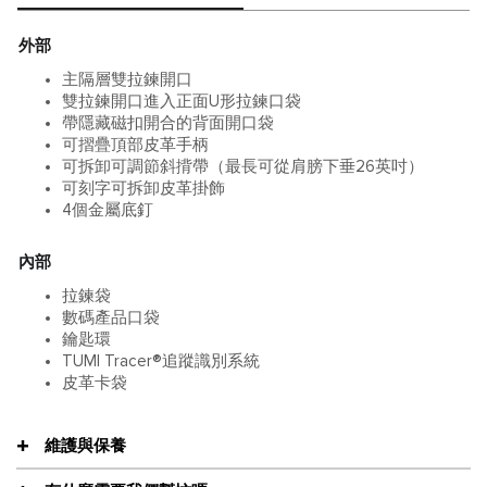
外部
主隔層雙拉鍊開口
雙拉鍊開口進入正面U形拉鍊口袋
帶隱藏磁扣開合的背面開口袋
可摺疊頂部皮革手柄
可拆卸可調節斜揹帶（最長可從肩膀下垂26英吋）
可刻字可拆卸皮革掛飾
4個金屬底釘
內部
拉鍊袋
數碼產品口袋
鑰匙環
TUMI Tracer®追蹤識別系統
皮革卡袋
維護與保養