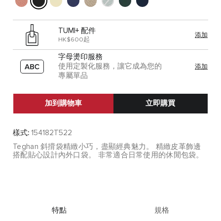
TUMI+ 配件
添加
HK$600起
字母燙印服務
使用定製化服務，讓它成為您的
添加
專屬單品
加到購物車
立即購買
樣式:
154182T522
Teghan 斜揹袋精緻小巧，盡顯經典魅力。 精緻皮革飾邊
搭配貼心設計內外口袋。 非常適合日常使用的休閒包袋。
特點
規格