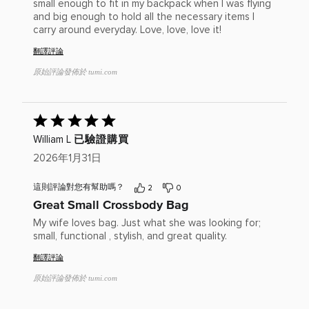
small enough to fit in my backpack when I was flying
and big enough to hold all the necessary items I
carry around everyday. Love, love, love it!
翻譯評論
原始評論發佈於 tumi.com
已
給
已驗證購買
William L
出
評
2026年1月31日
分：
5(滿
這則評論對您有幫助嗎？
2
0
分
Great Small Crossbody Bag
為
5)
My wife loves bag. Just what she was looking for;
small, functional , stylish, and great quality.
翻譯評論
原始評論發佈於 tumi.com