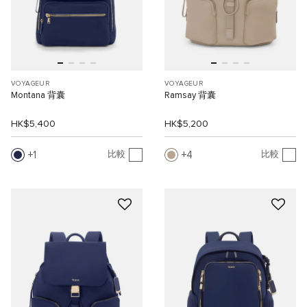
VOYAGEUR
VOYAGEUR
Montana 背囊
Ramsay 背囊
HK$5,400
HK$5,200
1
4
比較
比較