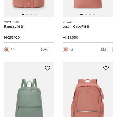
VOYAGEUR
VOYAGEUR
Ramsay 背囊
Just In Case®背囊
HK$5,100
HK$1,550
4
3
比較
比較