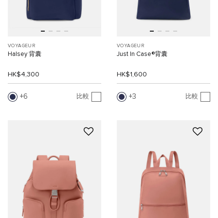
VOYAGEUR
VOYAGEUR
Halsey 背囊
Just In Case®背囊
HK$4,300
HK$1,600
6
3
比較
比較