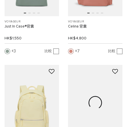
VOYAGEUR
VOYAGEUR
Just In Case®背囊
Celina 背囊
HK$1,550
HK$4,800
3
7
比較
比較