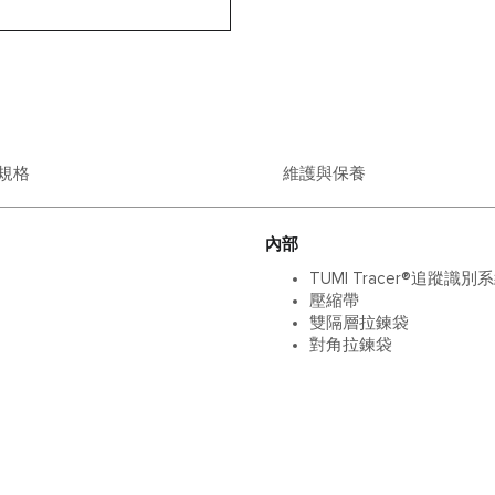
規格
維護與保養
內部
TUMI Tracer®追蹤識別
壓縮帶
雙隔層拉鍊袋
對角拉鍊袋