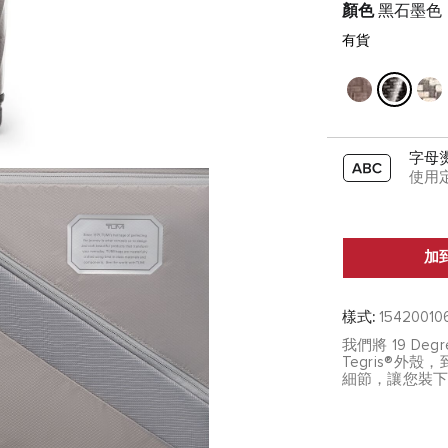
顏色
黑石墨色
有貨
字母
使用
加
樣式:
15420010
我們將 19 D
Tegris®
細節，讓您裝