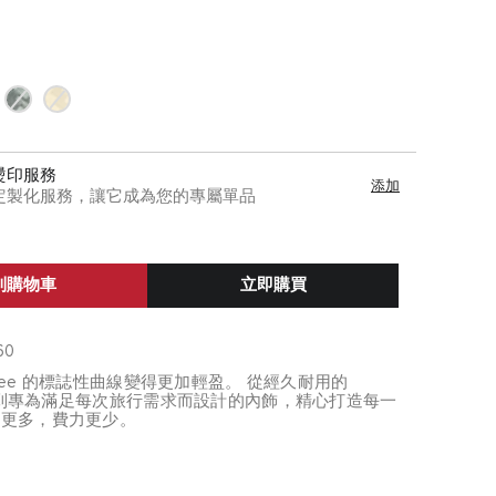
燙印服務
添加
定製化服務，讓它成為您的專屬單品
到購物車
立即購買
60
egree 的標誌性曲線變得更加輕盈。 從經久耐用的
外殼，到專為滿足每次旅行需求而設計的內飾，精心打造每一
下更多，費力更少。