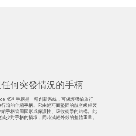
理任何突發情況的手柄
race 45® 手柄是一種創新系統，可保護帶輪旅行
旅行箱的伸縮手柄。它由輕巧而堅固的航空級鋁製
伸縮手柄管周圍形成保護性、吸收衝擊的結構。此
地減少對手柄的損壞，同時減輕外殼的整體重量。