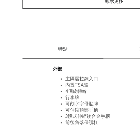
顯示更多
特點
外部
主隔層拉鍊入口
内置TSA鎖
4個旋轉輪
行李牌
可刻字字母貼牌
可伸縮頂部手柄
3段式伸縮鎂合金手柄
前後角落保護杠​