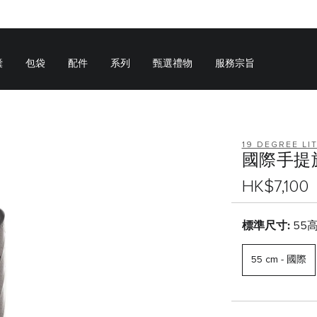
囊
包袋
配件
系列
甄選禮物
服務宗旨
19 DEGREE LI
國際手提
HK$7,100
標準尺寸:
55高
55 cm - 國際