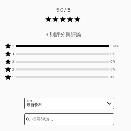
5.0
/ 5
3 則評分與評論
100%
100%
5
位
0%
0%
4
評
位
0%
0%
3
論
評
位
0%
0%
2
者
論
評
位
0%
評
者
0%
1
論
評
位
為
評
者
論
評
5
為
評
者
論
顆
4
為
評
者
星
顆
排序
3
為
最新發布
評
星
顆
2
為
搜尋評論
星
顆
1
星
顆
星