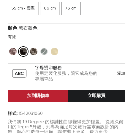
55 cm - 國際
66 cm
76 cm
顏色
黑石墨色
有貨
字母燙印服務
使用定製化服務，讓它成為您的
添加
專屬單品
加到購物車
立即購買
樣式:
1542031060
我們將 19 Degree 的標誌性曲線變得更加輕盈。 從經久耐
用的Tegris®外殼，到專為滿足每次旅行需求而設計的內
飾，精心打造每一細節，讓您裝下更多，費力更少。