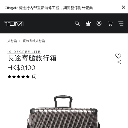
呈現全新Ventra，行旅之間，從容無界。
Citygate將進行内部重新裝修工程，期間暫停對外營業
旅行箱
長途寄艙旅行箱
19 DEGREE LITE
長途寄艙旅行箱
HK$9,100
(3)