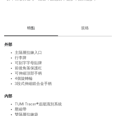
特點
規格
外部
主隔層拉鍊入口
行李牌
可刻字字母貼牌
前後角落保護杠
可伸縮頂部手柄
4個旋轉輪
3段式伸縮鎂合金手柄
內部
TUMI Tracer®追蹤識別系統
壓縮帶
雙隔層拉鍊袋