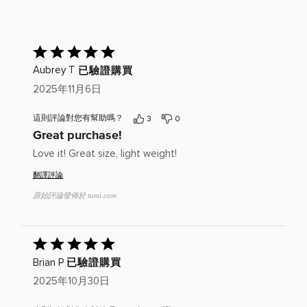
已
給
已驗證購買
Aubrey T
出
評
2025年11月6日
分：
5(滿
這則評論對您有幫助嗎？
3
0
分
Great purchase!
為
5)
Love it! Great size, light weight!
翻譯評論
原始評論發佈於 tumi.com
已
給
已驗證購買
Brian P
出
評
2025年10月30日
分：