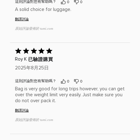
5(滿
這則評論對您有幫助嗎？
0
0
分
A solid choice for luggage.
為
5)
翻譯評論
原始評論發佈於 tumi.com
已
給
已驗證購買
Roy K
出
評
2025年8月25日
分：
5(滿
這則評論對您有幫助嗎？
0
0
分
Bag is very good for long trips however, you can get
為
over the weight limit very easily. Just make sure you
5)
do not over pack it.
翻譯評論
原始評論發佈於 tumi.com