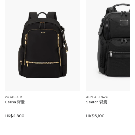
VOYAGEUR
ALPHA BRAVO
Celina 背囊
Search 背囊
HK$4,800
HK$6,100